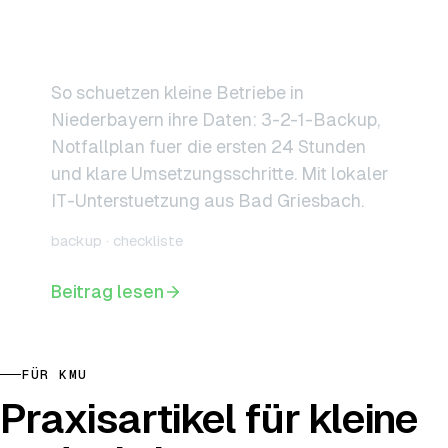
fuer kleine Betriebe in
Niederbayern
So schuetzen kleine Betriebe in
Niederbayern ihre Daten: 3-2-1-Backup,
Notfallplan fuer die ersten 24 Stunden
und klare Umsetzungsschritte. Mit lokaler
IT-Unterstuetzung aus Bad Griesbach.
backup · checkliste
Beitrag lesen
FÜR KMU
Praxisartikel für kleine