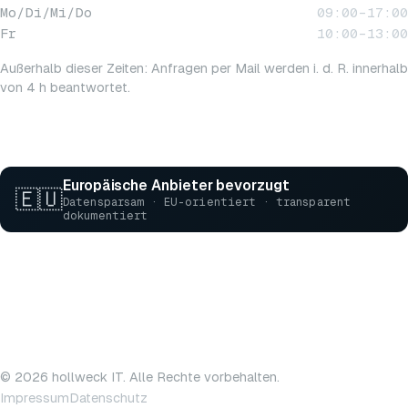
Mo/Di/Mi/Do
09:00–17:00
Fr
10:00–13:00
Außerhalb dieser Zeiten: Anfragen per Mail werden i. d. R. innerhalb
von 4 h beantwortet.
Europäische Anbieter bevorzugt
🇪🇺
Datensparsam · EU-orientiert · transparent
dokumentiert
© 2026 hollweck IT. Alle Rechte vorbehalten.
Impressum
Datenschutz