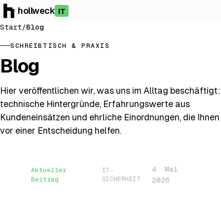
hollweck
IT
Start
/
Blog
SCHREIBTISCH & PRAXIS
Blog
Hier veröffentlichen wir, was uns im Alltag beschäftigt:
technische Hintergründe, Erfahrungswerte aus
Kundeneinsätzen und ehrliche Einordnungen, die Ihnen
vor einer Entscheidung helfen.
4. Mai
Aktueller
IT-
Beitrag
SICHERHEIT
2026
Backup-Strategie und
Ransomware-Notfallplan