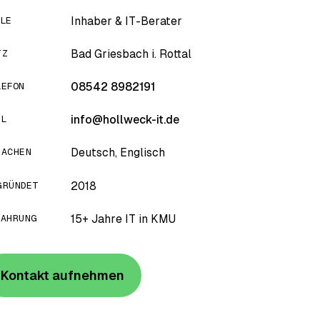
LLE
Inhaber & IT-Berater
TZ
Bad Griesbach i. Rottal
LEFON
08542 8982191
IL
info@hollweck-it.de
RACHEN
Deutsch, Englisch
GRÜNDET
2018
FAHRUNG
15+ Jahre IT in KMU
Kontakt aufnehmen