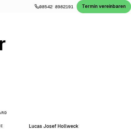
Termin vereinbaren
08542 8982191
r
ARD
ME
Lucas Josef Hollweck