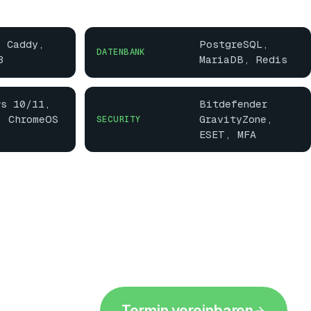
, Caddy,
PostgreSQL,
DATENBANK
3
MariaDB, Redis
ws 10/11,
Bitdefender
, ChromeOS
GravityZone,
SECURITY
ESET, MFA
Termin vereinbaren