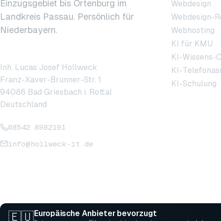
Einzugsgebiet bis Ortenburg im
Webdesign
Landkreis Passau. Persönlich für
Webdesign-R
Niederbayern.
Webhosting
KI für KMU
hollweck IT
KI-Wissens-C
Inh. Lucas Josef Hollweck
KI-Telefonas
Franz-Xaver-Brunner-Str. 1
KI-Schulung
94086 Bad Griesbach i. Rottal
Deutschland
08542 8982191
info@hollweck-it.de
Europäische Anbieter bevorzugt
🇪🇺