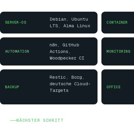
Debian, Ubuntu
SERVER-OS
CONTAINER
LTS, Alma Linux
n8n, GitHub
Actions,
AUTOMATION
MONITORING
Woodpecker CI
Restic, Borg,
deutsche Cloud-
BACKUP
OFFICE
Targets
NÄCHSTER SCHRITT
Niemand kennt Ihr An