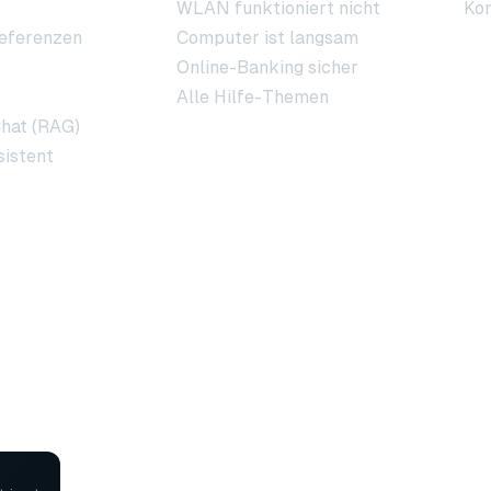
WLAN funktioniert nicht
Ko
eferenzen
Computer ist langsam
Online-Banking sicher
Alle Hilfe-Themen
hat (RAG)
sistent