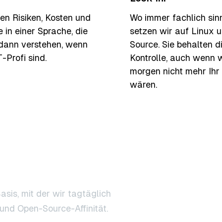
ren Risiken, Kosten und
Wo immer fachlich sinn
in einer Sprache, die
setzen wir auf Linux 
dann verstehen, wenn
Source. Sie behalten d
T-Profi sind.
Kontrolle, auch wenn 
morgen nicht mehr Ihr
wären.
r der
asis, mit der wir tagtäglich
und Open-Source-Affinität.