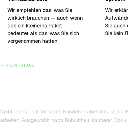
Wir empfehlen das, was Sie
Wir erklä
wirklich brauchen — auch wenn
Aufwände 
das ein kleineres Paket
Sie auch 
bedeutet als das, was Sie sich
Sie kein I
vorgenommen hatten.
TECH-STACK
Was bei uns unte
Haube läuft.
Nicht jedes Tool für jeden Kunden – aber das ist die B
arbeiten. Ausgewählt nach Robustheit, sauberer Doku 