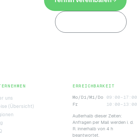
08542 8982191
TERNEHMEN
ERREICHBARKEIT
Mo/Di/Mi/Do
09:00–17:00
r uns
Fr
10:00–13:00
ise (Übersicht)
gionen
Außerhalb dieser Zeiten:
og
Anfragen per Mail werden i. d.
R. innerhalb von 4 h
Q
beantwortet.