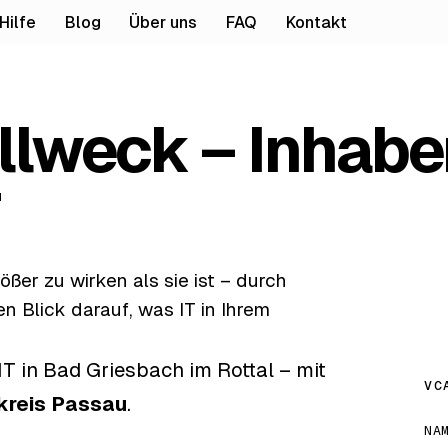
Hilfe
Blog
Über uns
FAQ
Kontakt
llweck – Inhabe
ßer zu wirken als sie ist – durch
n Blick darauf, was IT in Ihrem
T in Bad Griesbach im Rottal – mit
VC
kreis Passau
.
NA