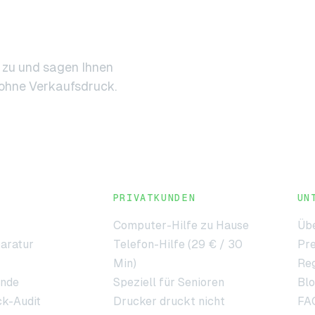
n zu und sagen Ihnen
d ohne Verkaufsdruck.
PRIVATKUNDEN
UN
Computer-Hilfe zu Hause
Übe
aratur
Telefon-Hilfe (29 € / 30
Pre
Min)
Re
unde
Speziell für Senioren
Bl
ck-Audit
Drucker druckt nicht
FA