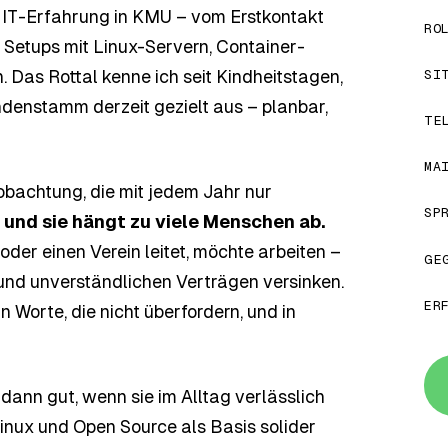
 IT-Erfahrung in KMU – vom Erstkontakt
RO
 Setups mit Linux-Servern, Container-
SI
Das Rottal kenne ich seit Kindheitstagen,
denstamm derzeit gezielt aus – planbar,
TE
MA
bachtung, die mit jedem Jahr nur
SP
– und sie hängt zu viele Menschen ab.
oder einen Verein leitet, möchte arbeiten –
GE
nd unverständlichen Verträgen versinken.
ER
 Worte, die nicht überfordern, und in
t dann gut, wenn sie im Alltag verlässlich
Linux und Open Source als Basis solider