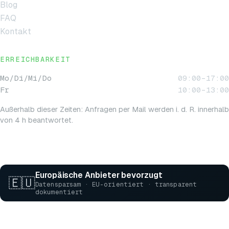
Blog
FAQ
Kontakt
ERREICHBARKEIT
Mo/Di/Mi/Do
09:00–17:00
Fr
10:00–13:00
Außerhalb dieser Zeiten: Anfragen per Mail werden i. d. R. innerhalb
von 4 h beantwortet.
Europäische Anbieter bevorzugt
🇪🇺
Datensparsam · EU-orientiert · transparent
dokumentiert