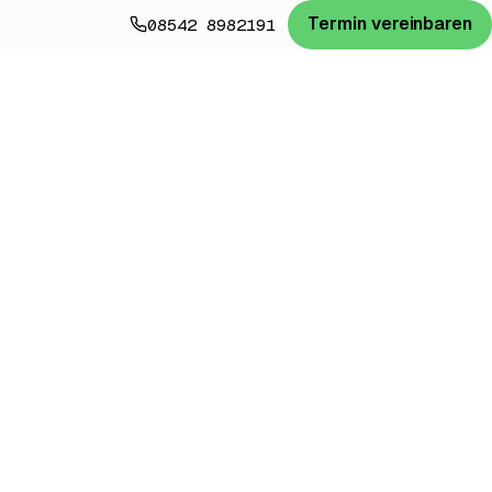
Termin vereinbaren
08542 8982191