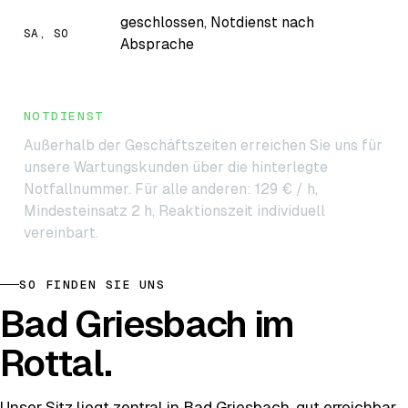
geschlossen, Notdienst nach
SA, SO
Absprache
NOTDIENST
Außerhalb der Geschäftszeiten erreichen Sie uns für
unsere Wartungskunden über die hinterlegte
Notfallnummer. Für alle anderen: 129 € / h,
Mindesteinsatz 2 h, Reaktionszeit individuell
vereinbart.
SO FINDEN SIE UNS
Bad Griesbach im
Rottal.
Unser Sitz liegt zentral in Bad Griesbach, gut erreichbar