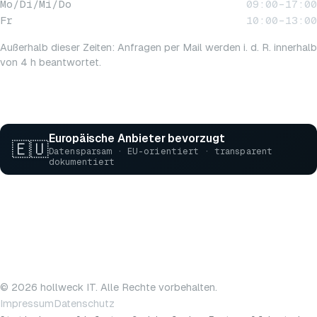
Mo/Di/Mi/Do
09:00–17:00
Fr
10:00–13:00
Außerhalb dieser Zeiten: Anfragen per Mail werden i. d. R. innerhalb
von 4 h beantwortet.
Europäische Anbieter bevorzugt
🇪🇺
Datensparsam · EU-orientiert · transparent
dokumentiert
© 2026 hollweck IT. Alle Rechte vorbehalten.
Impressum
Datenschutz